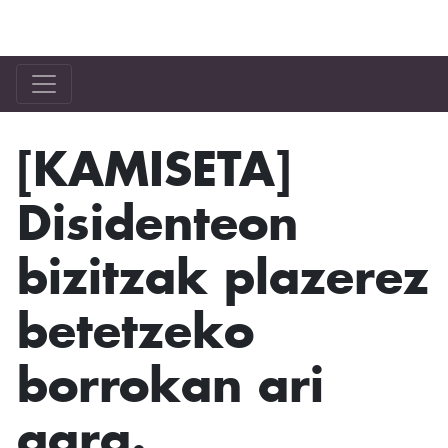
Bilgune Feminista
[KAMISETA]
Disidenteon
bizitzak plazerez
betetzeko
borrokan ari
gara.