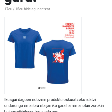
17eu / 15eu bidelagunentzat.
Ikusgai dagoen edozein produktu eskuratzeko idatzi
ondorengo emailera eta jarriko gara harremanetan zurekin
bulegoa@bilgunefeminista.eus