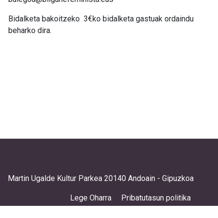
Bidalketa bakoitzeko 3€ko bidalketa gastuak ordaindu
beharko dira.
Martin Ugalde Kultur Parkea 20140 Andoain - Gipuzkoa
Lege Oharra
Pribatutasun politika