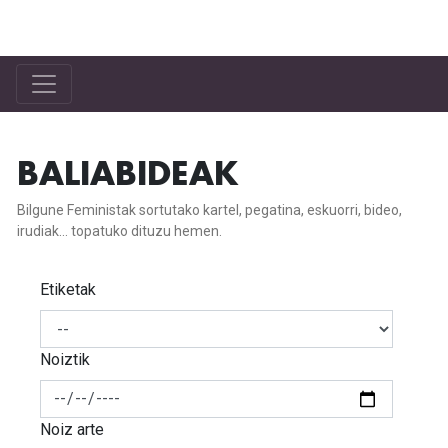
Bilgune Feminista
BALIABIDEAK
Bilgune Feministak sortutako kartel, pegatina, eskuorri, bideo,
irudiak... topatuko dituzu hemen.
Etiketak
Noiztik
Noiz arte