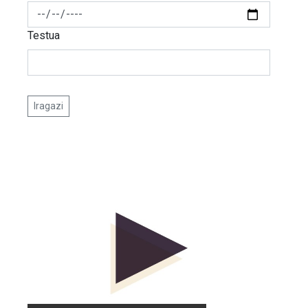
Testua
Iragazi