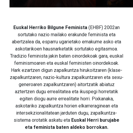
Euskal Herriko Bilgune Feminista
(EHBF) 2002an
sortutako nazio mailako erakunde feminista eta
abertzalea da, esparru ugarietako emakume asko eta
askotarikoen hausnarketatik sortutako egitasmoa.
Tradizio feminista jakin baten oinordekoak gara, euskal
feminismoaren eta euskal feministen oinordekoak.
Hark ezartzen digun zapalkuntza hirukoitzaren (klase-
zapalkuntzaren, nazio-kultura zapalkuntzaren eta sexu-
generoaren zapalkuntzaren) aitortzatik abiatuz
aztertzen dugu errealitatea eta ikuspegi horretatik
egiten diogu aurre errealitate horri. Pixkanaka,
askotariko zapalkuntza horien elkarreraginean eta
intersekzionalitatean jarduten dugu, zapalkuntza-
sistema orotatik askatu eta
Euskal Herri burujabe
eta feminista baten aldeko borrokan.