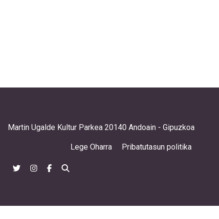
Martin Ugalde Kultur Parkea 20140 Andoain - Gipuzkoa
Lege Oharra
Pribatutasun politika
@ehbilgunefeminista
@bilgune_feminista
@bilgune.feminista
Bilatu orrian