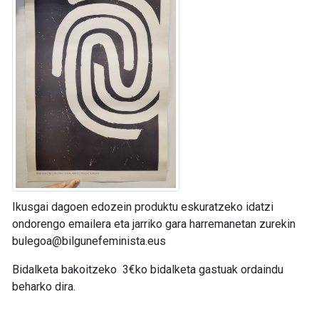
Ikusgai dagoen edozein produktu eskuratzeko idatzi
ondorengo emailera eta jarriko gara harremanetan zurekin
bulegoa@bilgunefeminista.eus
Bidalketa bakoitzeko 3€ko bidalketa gastuak ordaindu
beharko dira.