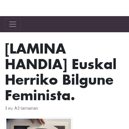
Bilgune Feminista
[LAMINA
HANDIA] Euskal
Herriko Bilgune
Feminista.
3 eu. A3 tamainan.