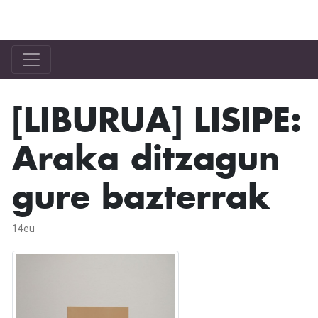
Bilgune Feminista
[LIBURUA] LISIPE:
Araka ditzagun
gure bazterrak
14eu