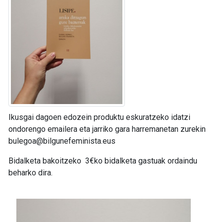
Ikusgai dagoen edozein produktu eskuratzeko idatzi
ondorengo emailera eta jarriko gara harremanetan zurekin
bulegoa@bilgunefeminista.eus
Bidalketa bakoitzeko 3€ko bidalketa gastuak ordaindu
beharko dira.