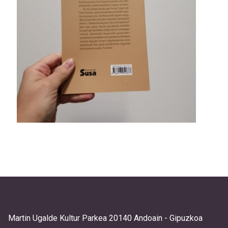
Martin Ugalde Kultur Parkea 20140 Andoain - Gipuzkoa