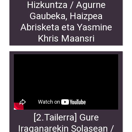
Hizkuntza / Agurne
Gaubeka, Haizpea
Abrisketa eta Yasmine
Khris Maansri
EUSKARA HARRERA HIZKUNTZA tailerraren audioa eskuragarri jarri
dugu. Agurne Gaubeka, Haizpea Abrisketa eta Yasmine Khris Maansri
Atarrabiako Kultur Etxea I Apirilak 29
[2.Tailerra] Gure
Iraganarekin Solasean /