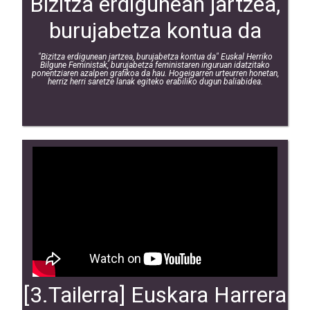
Bizitza erdigunean jartzea,
burujabetza kontua da
"Bizitza erdigunean jartzea, burujabetza kontua da" Euskal Herriko
Bilgune Feministak, burujabetza feministaren inguruan idatzitako
ponentziaren azalpen grafikoa da hau. Hogeigarren urteurren honetan,
herriz herri saretze lanak egiteko erabiliko dugun baliabidea.
[3.Tailerra] Euskara Harrera