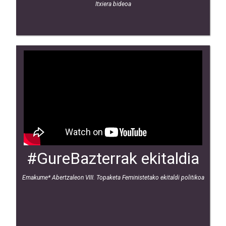
Itxiera bideoa
#GureBazterrak ekitaldia
Emakume* Abertzaleon VIII. Topaketa Feministetako ekitaldi politikoa