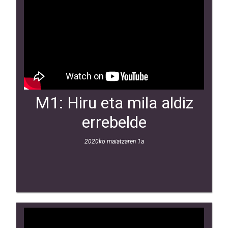
M1: Hiru eta mila aldiz
errebelde
2020ko maiatzaren 1a