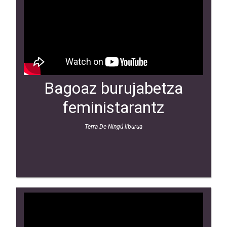
Bagoaz burujabetza
feministarantz
Terra De Ningú liburua