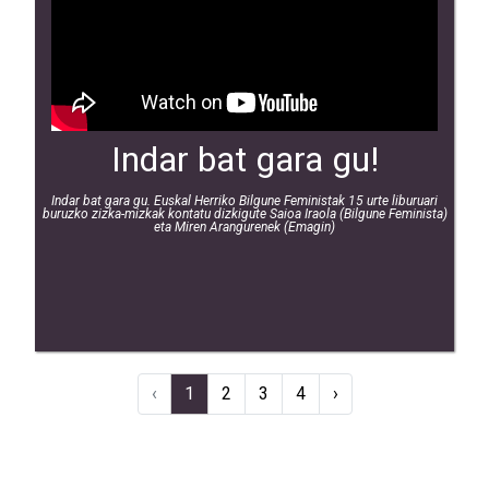
Indar bat gara gu!
Indar bat gara gu. Euskal Herriko Bilgune Feministak 15 urte liburuari
buruzko zizka-mizkak kontatu dizkigute Saioa Iraola (Bilgune Feminista)
eta Miren Arangurenek (Emagin)
‹
1
2
3
4
›