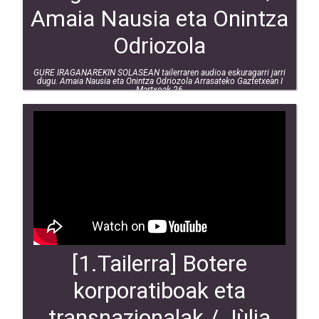
Amaia Nausia eta Onintza
Odriozola
GURE IRAGANAREKIN SOLASEAN tailerraren audioa eskuragarri jarri
dugu. Amaia Nausia eta Onintza Odriozola Arrasateko Gaztetxean I
Martxoak 26
[1.Tailerra] Botere
korporatiboak eta
transnazionalak / Jùlia