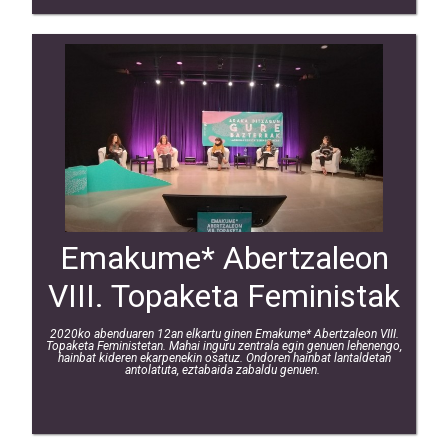
Emakume* Abertzaleon
VIII. Topaketa Feministak
2020ko abenduaren 12an elkartu ginen Emakume* Abertzaleon VIII.
Topaketa Feministetan. Mahai inguru zentrala egin genuen lehenengo,
hainbat kideren ekarpenekin osatuz. Ondoren hainbat lantaldetan
antolatuta, eztabaida zabaldu genuen.