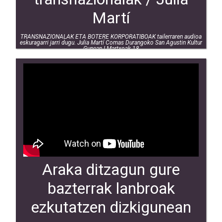
Martí
TRANSNAZIONALAK ETA BOTERE KORPORATIBOAK tailerraren audioa
eskuragarri jarri dugu. Julia Martí Comas Durangoko San Agustin Kultur
Gunean I Martxoak 18
Araka ditzagun gure
bazterrak lanbroak
ezkutatzen dizkigunean