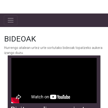
Bilgune Feminista
BIDEOAK
Hurrengo atalean urtez urte sortutako bideoak topatzeko aukera
izango duzu.