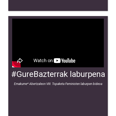
#GureBazterrak laburpena
Emakume* Abertzaleon VIII. Topaketa Feministen laburpen bideoa