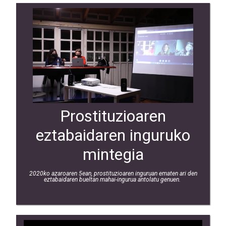
Prostituzioaren
eztabaidaren inguruko
mintegia
2020ko azaroaren 5ean, prostituzioaren inguruan ematen ari den
eztabaidaren bueltan mahai-ingurua antolatu genuen.