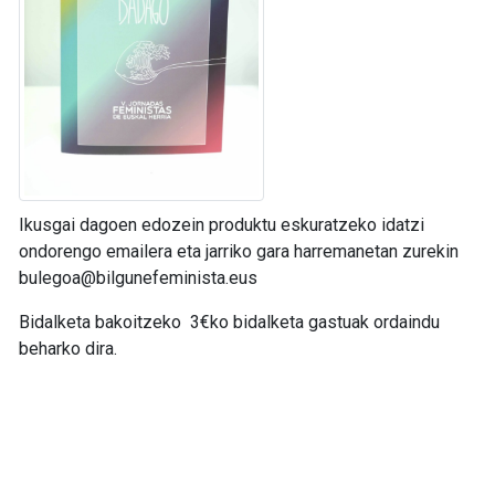
Ikusgai dagoen edozein produktu eskuratzeko idatzi
ondorengo emailera eta jarriko gara harremanetan zurekin
bulegoa@bilgunefeminista.eus
Bidalketa bakoitzeko 3€ko bidalketa gastuak ordaindu
beharko dira.