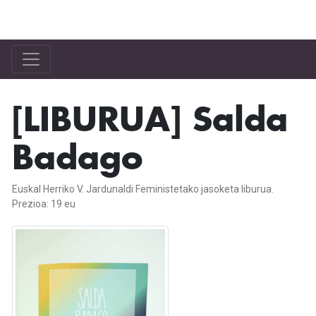
Bilgune Feminista
[LIBURUA] Salda
Badago
Euskal Herriko V. Jardunaldi Feministetako jasoketa liburua.
Prezioa: 19 eu