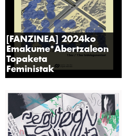
[FANZINEA] 2024ko
Emakume*Abertzaleon
Topaketa
Feministak