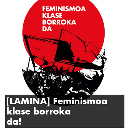
[LAMINA] Feminismoa
klase borroka
da!