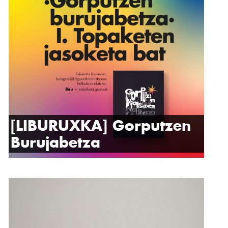
[LIBURUXKA] Gorputzen
Burujabetza