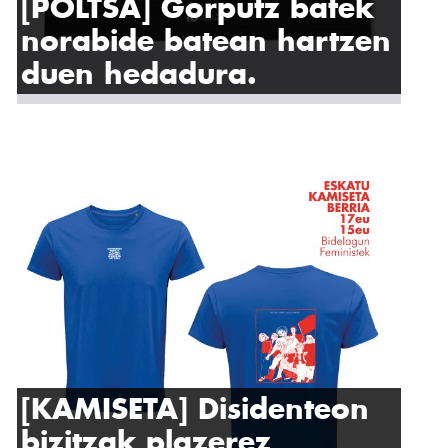
[POLTSA] Gorputz batek
norabide batean hartzen
duen hedadura.
[KAMISETA] Disidenteon
bizitzak plazerez