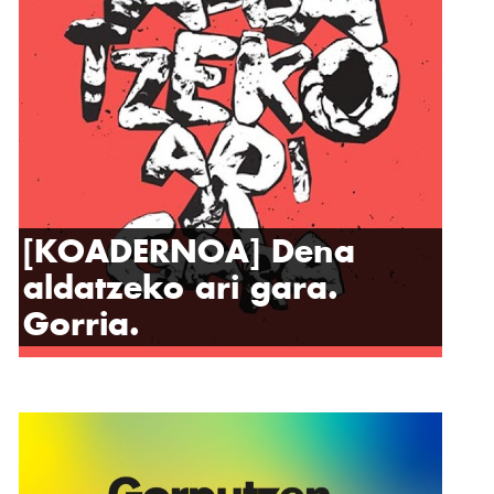
[KOADERNOA] Dena
aldatzeko ari gara.
Gorria.