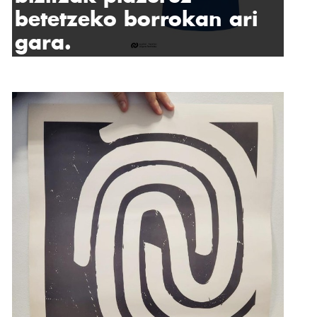
betetzeko borrokan ari
gara.