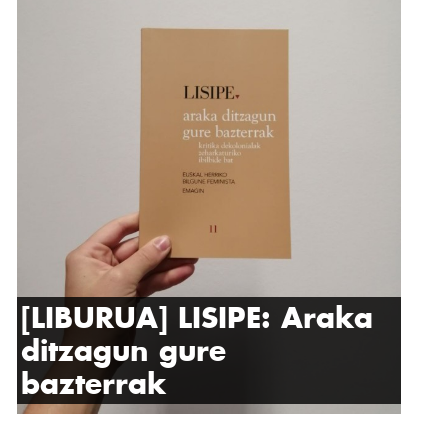
[LIBURUA] LISIPE: Araka
ditzagun gure
bazterrak