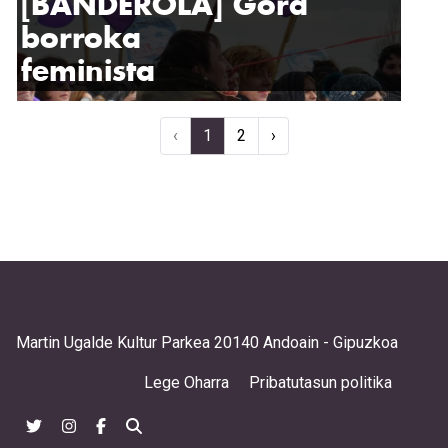
[BANDEROLA] Gora
borroka
feminista
‹
1
2
›
Martin Ugalde Kultur Parkea 20140 Andoain - Gipuzkoa
Lege Oharra
Pribatutasun politika
@ehbilgunefeminista
@bilgune_feminista
@bilgune.feminista
Bilatu orrian