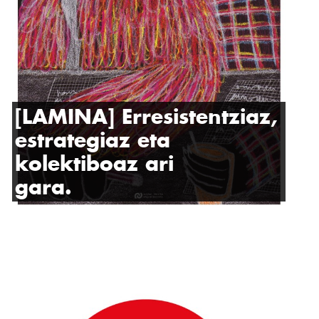
[LAMINA] Erresistentziaz,
estrategiaz eta
kolektiboaz ari
gara.